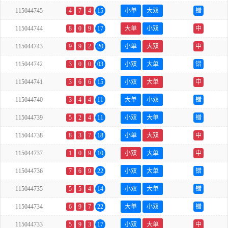
115044745
4
7
4
15
小单
大双
错
115044744
8
0
9
17
大单
小双
中
115044743
9
9
2
20
小单
大双
中
115044742
3
0
0
03
小双
大单
错
115044741
3
6
6
15
小双
大单
中
115044740
3
4
4
11
大单
小双
错
115044739
5
2
4
11
小双
大单
错
115044738
8
3
7
18
小单
大双
中
115044737
1
0
9
10
小双
大单
中
115044736
7
6
9
22
小双
大单
错
115044735
5
5
4
14
小双
大单
错
115044734
6
9
7
22
大单
小双
错
115044733
5
9
3
17
小双
大单
中