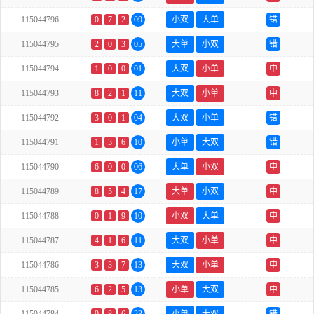
115044796
0
7
2
09
小双
大单
错
115044795
2
0
3
05
大单
小双
错
115044794
1
0
0
01
大双
小单
中
115044793
8
2
1
11
大双
小单
中
115044792
3
0
1
04
大双
小单
错
115044791
1
3
6
10
小单
大双
错
115044790
6
0
0
06
大单
小双
中
115044789
8
5
4
17
大单
小双
中
115044788
0
1
9
10
小双
大单
中
115044787
4
1
6
11
大双
小单
中
115044786
3
3
7
13
大双
小单
中
115044785
6
2
5
13
小单
大双
中