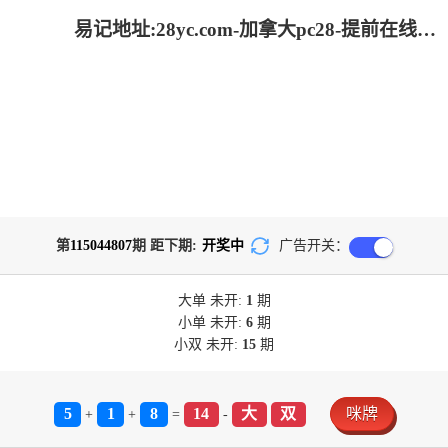
易记地址:28yc.com-加拿大pc28-提前在线预测官网-加拿大28pc预测结果查询_专注研究加拿大预测!
第
115044807
期 距下期:
开奖中
广告开关：
大单
未开:
1
期
小单
未开:
6
期
小双
未开:
15
期
5
1
8
14
大
双
咪牌
+
+
=
-