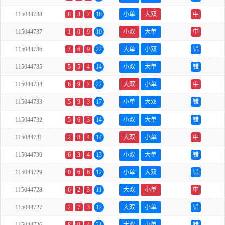
115044738
8
3
7
18
小单
大双
中
115044737
1
0
9
10
小双
大单
中
115044736
7
6
9
22
大单
小双
错
115044735
5
5
4
14
小双
大单
错
115044734
6
9
7
22
大双
小单
中
115044733
5
9
3
17
小单
大双
错
115044732
5
6
3
14
小双
大单
错
115044731
2
8
4
14
大双
小单
中
115044730
6
3
4
13
小双
大单
错
115044729
0
6
6
12
小单
大双
错
115044728
6
2
3
11
大双
小单
中
115044727
2
7
3
12
大双
小单
错