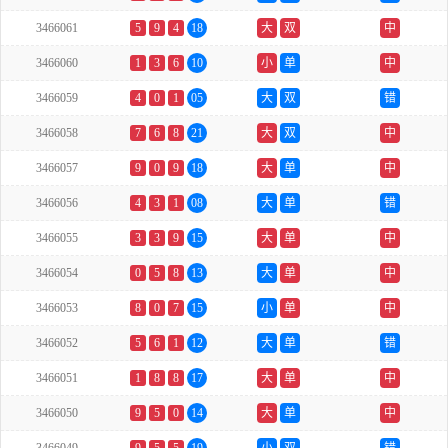
3466062
9
8
3
20
小
单
错
3466061
5
9
4
18
大
双
中
3466060
1
3
6
10
小
单
中
3466059
4
0
1
05
大
双
错
3466058
7
6
8
21
大
双
中
3466057
9
0
9
18
大
单
中
3466056
4
3
1
08
大
单
错
3466055
3
3
9
15
大
单
中
3466054
0
5
8
13
大
单
中
3466053
8
0
7
15
小
单
中
3466052
5
6
1
12
大
单
错
3466051
1
8
8
17
大
单
中