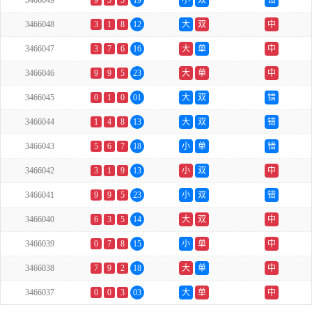
3466050
9
5
0
14
大
单
中
3466049
9
5
5
19
小
双
错
3466048
3
1
8
12
大
双
中
3466047
3
7
6
16
大
单
中
3466046
9
9
5
23
大
单
中
3466045
0
1
0
01
大
双
错
3466044
1
4
8
13
大
双
错
3466043
5
6
7
18
小
单
错
3466042
3
1
9
13
小
双
中
3466041
9
9
5
23
小
双
错
3466040
6
3
5
14
大
双
中
3466039
0
7
8
15
小
单
中
3466038
7
9
2
18
大
单
中