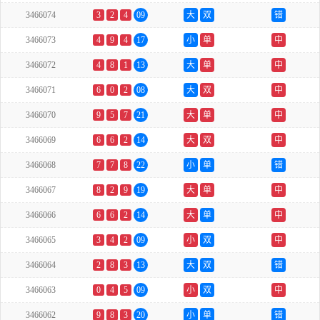
3466075
7
4
6
17
大
双
中
3466074
3
2
4
09
大
双
错
3466073
4
9
4
17
小
单
中
3466072
4
8
1
13
大
单
中
3466071
6
0
2
08
大
双
中
3466070
9
5
7
21
大
单
中
3466069
6
6
2
14
大
双
中
3466068
7
7
8
22
小
单
错
3466067
8
2
9
19
大
单
中
3466066
6
6
2
14
大
单
中
3466065
3
4
2
09
小
双
中
3466064
2
8
3
13
大
双
错
3466063
0
4
5
09
小
双
中