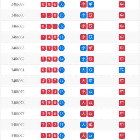
3466088
6
4
1
11
大
单
中
3466087
0
0
6
06
小
单
中
3466086
7
1
8
16
小
双
中
3466085
0
1
1
02
小
双
中
3466084
7
4
0
11
小
双
中
3466083
9
3
5
17
小
单
中
3466082
5
9
0
14
小
双
中
3466081
0
5
8
13
大
双
错
3466080
4
3
7
14
大
单
中
3466079
7
2
4
13
小
双
中
3466078
9
9
0
18
大
双
中
3466077
3
9
6
18
大
双
中
3466076
2
7
2
11
大
单
中