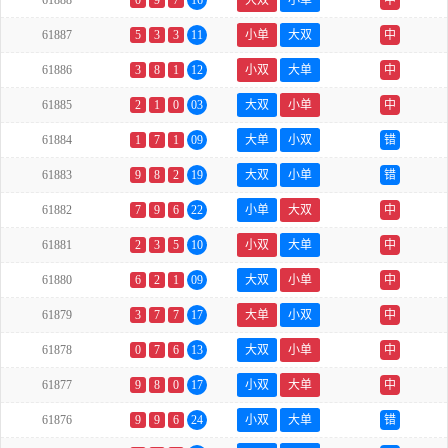
61888
0
9
7
16
大双
小单
中
61887
5
3
3
11
小单
大双
中
61886
3
8
1
12
小双
大单
中
61885
2
1
0
03
大双
小单
中
61884
1
7
1
09
大单
小双
错
61883
9
8
2
19
大双
小单
错
61882
7
9
6
22
小单
大双
中
61881
2
3
5
10
小双
大单
中
61880
6
2
1
09
大双
小单
中
61879
3
7
7
17
大单
小双
中
61878
0
7
6
13
大双
小单
中
61877
9
8
0
17
小双
大单
中
61876
9
9
6
24
小双
大单
错