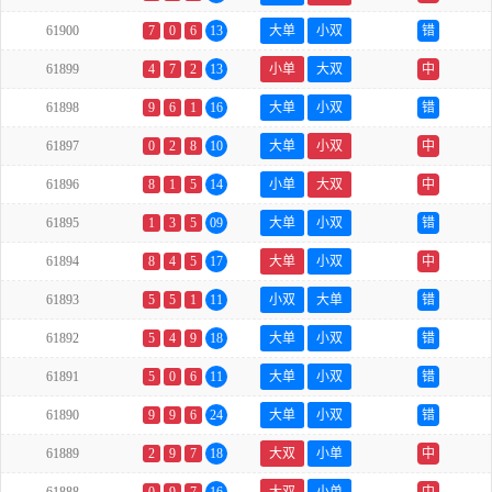
61900
7
0
6
13
大单
小双
错
61899
4
7
2
13
小单
大双
中
61898
9
6
1
16
大单
小双
错
61897
0
2
8
10
大单
小双
中
61896
8
1
5
14
小单
大双
中
61895
1
3
5
09
大单
小双
错
61894
8
4
5
17
大单
小双
中
61893
5
5
1
11
小双
大单
错
61892
5
4
9
18
大单
小双
错
61891
5
0
6
11
大单
小双
错
61890
9
9
6
24
大单
小双
错
61889
2
9
7
18
大双
小单
中