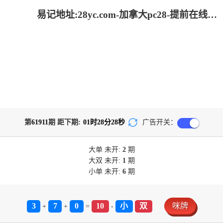
易记地址:28yc.com-加拿大pc28-提前在线预测官网-加拿大28pc预测结果查询_专注研究加拿大预测!
第
61911
期 距下期:
01
时
28
分
28
秒
广告开关：
大单
未开:
2
期
大双
未开:
1
期
小单
未开:
6
期
3
7
0
10
小
双
咪牌
+
+
=
-