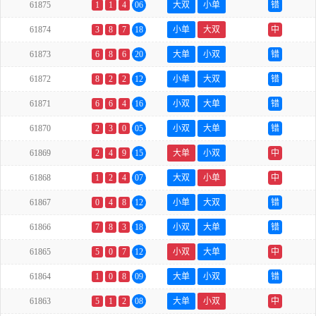
61875
1
1
4
06
大双
小单
错
61874
3
8
7
18
小单
大双
中
61873
6
8
6
20
大单
小双
错
61872
8
2
2
12
小单
大双
错
61871
6
6
4
16
小双
大单
错
61870
2
3
0
05
小双
大单
错
61869
2
4
9
15
大单
小双
中
61868
1
2
4
07
大双
小单
中
61867
0
4
8
12
小单
大双
错
61866
7
8
3
18
小双
大单
错
61865
5
0
7
12
小双
大单
中
61864
1
0
8
09
大单
小双
错
61863
5
1
2
08
大单
小双
中