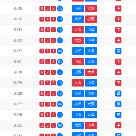
61836
8
6
2
16
小单
大双
中
61835
5
4
1
10
大单
小双
中
61834
6
6
6
18
大双
小单
中
61833
8
3
3
14
大双
小单
中
61832
2
1
1
04
小单
大双
错
61831
2
2
1
05
小单
大双
中
61830
6
2
9
17
小双
大单
中
61829
8
3
7
18
大双
小单
中
61828
8
5
3
16
大单
小双
错
61827
0
0
4
04
小单
大双
错
61826
8
1
5
14
小双
大单
错
61825
2
2
5
09
大双
小单
中