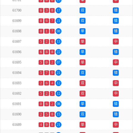
61701
9
8
8
25
单
中
61700
6
3
8
17
双
错
61699
8
6
7
21
双
错
61698
0
1
7
08
单
错
61697
5
2
6
13
单
中
61696
6
8
8
22
单
错
61695
5
0
2
07
单
中
61694
5
7
9
21
双
错
61693
2
6
4
12
双
中
61692
5
2
5
12
双
中
61691
0
6
2
08
单
错
61690
2
5
8
15
双
错
61689
4
9
8
21
单
中