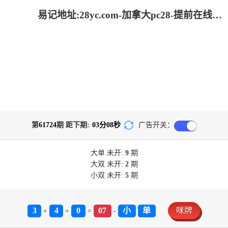
易记地址:28yc.com-加拿大pc28-提前在线预测官网-加拿大28pc预测结果查询_专注研究加拿大预测!
第
61724
期 距下期:
03
分
08
秒
广告开关：
大单
未开:
9
期
大双
未开:
2
期
小双
未开:
5
期
3
4
0
07
小
单
咪牌
+
+
=
-