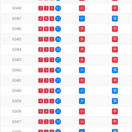
62468
2
1
0
03
小
中
62467
0
6
9
15
小
错
62466
6
6
5
17
大
中
62465
7
5
2
14
大
中
62464
8
3
9
20
大
中
62463
7
7
3
17
大
中
62462
7
5
7
19
小
错
62461
7
3
5
15
大
中
62460
7
4
9
20
小
错
62459
4
2
1
07
大
错
62458
0
4
7
11
小
中
62457
5
2
3
10
小
中