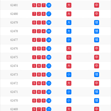
62481
5
6
7
18
大
中
62480
7
2
8
17
大
中
62479
0
1
3
04
大
错
62478
2
2
4
08
大
错
62477
4
7
7
18
小
错
62476
3
9
6
18
大
中
62475
1
7
0
08
小
中
62474
1
9
5
15
大
中
62473
1
8
6
15
小
错
62472
9
6
0
15
大
中
62471
6
8
5
19
小
错
62470
0
5
9
14
小
错
62469
9
7
9
25
大
中