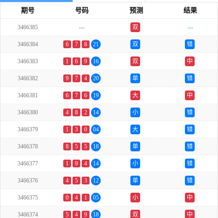
期号
号码
预测
结果
3466385
---
双
---
3466384
6
7
8
21
双
错
3466383
1
6
9
16
双
中
3466382
9
7
4
20
单
错
3466381
6
7
6
19
大
中
3466380
4
8
2
14
小
错
3466379
1
3
0
04
大
错
3466378
8
5
5
18
单
错
3466377
1
9
4
14
小
错
3466376
4
5
3
12
单
错
3466375
0
4
1
05
小
中
3466374
5
4
9
18
双
中