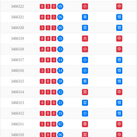
3466322
6
3
0
09
小
中
3466321
0
4
2
06
单
错
3466320
3
1
5
09
双
错
3466319
8
4
4
16
大
中
3466318
4
8
1
13
小
中
3466317
2
8
4
14
小
错
3466316
3
3
8
14
小
错
3466315
1
8
9
18
单
错
3466314
3
1
8
12
双
中
3466313
4
7
0
11
双
错
3466312
5
8
6
19
小
错
3466311
1
6
0
07
单
中
3466310
5
0
1
06
双
中