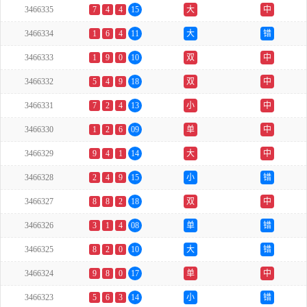
3466335
7
4
4
15
大
中
3466334
1
6
4
11
大
错
3466333
1
9
0
10
双
中
3466332
5
4
9
18
双
中
3466331
7
2
4
13
小
中
3466330
1
2
6
09
单
中
3466329
9
4
1
14
大
中
3466328
2
4
9
15
小
错
3466327
8
8
2
18
双
中
3466326
3
1
4
08
单
错
3466325
8
2
0
10
大
错
3466324
9
8
0
17
单
中
3466323
5
6
3
14
小
错