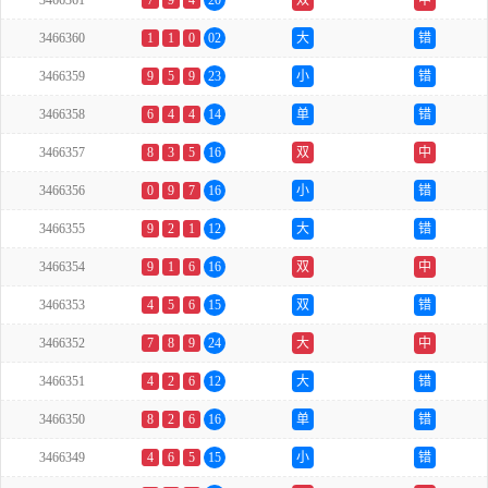
3466361
7
9
4
20
双
中
3466360
1
1
0
02
大
错
3466359
9
5
9
23
小
错
3466358
6
4
4
14
单
错
3466357
8
3
5
16
双
中
3466356
0
9
7
16
小
错
3466355
9
2
1
12
大
错
3466354
9
1
6
16
双
中
3466353
4
5
6
15
双
错
3466352
7
8
9
24
大
中
3466351
4
2
6
12
大
错
3466350
8
2
6
16
单
错
3466349
4
6
5
15
小
错