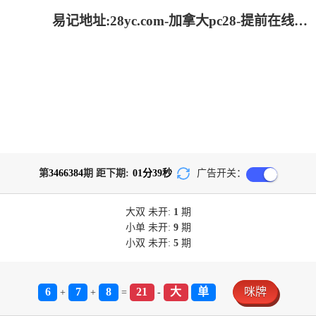
易记地址:28yc.com-加拿大pc28-提前在线预测官网-加拿大28pc预测结果查询_专注研究加拿大预测!
第
3466384
期 距下期:
01
分
39
秒
广告开关：
大双
未开:
1
期
小单
未开:
9
期
小双
未开:
5
期
6
7
8
21
大
单
咪牌
+
+
=
-