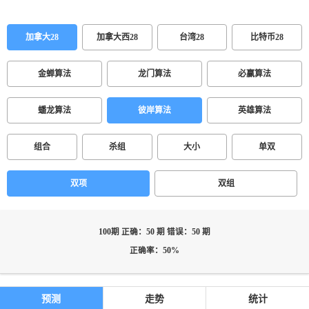
加拿大28
加拿大西28
台湾28
比特币28
金蝉算法
龙门算法
必赢算法
蟠龙算法
彼岸算法
英雄算法
组合
杀组
大小
单双
双项
双组
100期 正确：50 期 错误：50 期
正确率：50%
预测
走势
统计