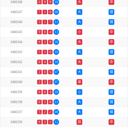
3466348
0
9
9
18
大
中
3466347
7
1
0
08
大
错
3466346
3
1
7
11
大
错
3466345
9
0
4
13
小
中
3466344
9
2
9
20
大
中
3466343
5
5
0
10
大
错
3466342
8
4
4
16
大
中
3466341
2
0
5
07
大
错
3466340
2
3
2
07
单
中
3466339
8
6
4
18
小
错
3466338
0
5
8
13
大
错
3466337
5
2
2
09
大
错
3466336
9
2
1
12
双
中