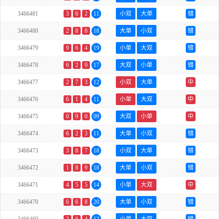
3466481
3
6
2
11
小双
大单
错
3466480
2
8
8
18
大单
小双
错
3466479
9
6
4
19
小单
大双
错
3466478
6
2
9
17
大双
小单
错
3466477
2
7
3
12
小双
大单
中
3466476
6
1
4
11
小单
大双
中
3466475
0
9
0
09
大双
小单
中
3466474
6
2
3
11
大单
小双
错
3466473
3
8
7
18
小双
大单
错
3466472
1
8
9
18
大单
小双
错
3466471
4
5
5
14
小单
大双
中
3466470
6
6
8
20
大单
小双
错