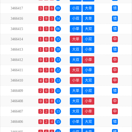
3466417
3
0
6
09
小双
大单
错
3466416
2
9
3
14
小双
大单
错
3466415
1
5
0
06
小单
大双
错
3466414
1
6
8
15
大单
小双
中
3466413
1
9
9
19
大双
小单
错
3466412
9
1
3
13
大双
小单
中
3466411
9
5
8
22
大双
小单
中
3466410
4
6
3
13
小单
大双
中
3466409
2
6
3
11
大单
小双
错
3466408
0
5
8
13
大双
小单
中
3466407
5
2
6
13
大双
小单
中
3466406
9
2
4
15
小单
大双
错