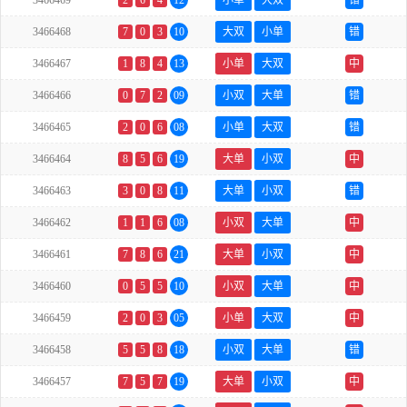
3466469
2
6
4
12
小单
大双
错
3466468
7
0
3
10
大双
小单
错
3466467
1
8
4
13
小单
大双
中
3466466
0
7
2
09
小双
大单
错
3466465
2
0
6
08
小单
大双
错
3466464
8
5
6
19
大单
小双
中
3466463
3
0
8
11
大单
小双
错
3466462
1
1
6
08
小双
大单
中
3466461
7
8
6
21
大单
小双
中
3466460
0
5
5
10
小双
大单
中
3466459
2
0
3
05
小单
大双
中
3466458
5
5
8
18
小双
大单
错
3466457
7
5
7
19
大单
小双
中