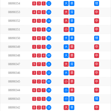
08090354
8
3
1
12
大
单
错
08090353
4
8
3
15
大
双
中
08090352
4
5
5
14
大
单
中
08090351
0
3
1
04
小
单
中
08090350
3
0
7
10
大
单
错
08090349
1
7
5
13
大
单
中
08090348
3
2
4
09
大
单
中
08090347
9
7
5
21
大
双
中
08090346
3
5
5
13
大
单
中
08090345
7
2
0
09
小
单
中
08090344
6
6
7
19
小
单
中
08090343
5
5
5
15
小
双
错
08090342
8
2
8
18
大
单
中