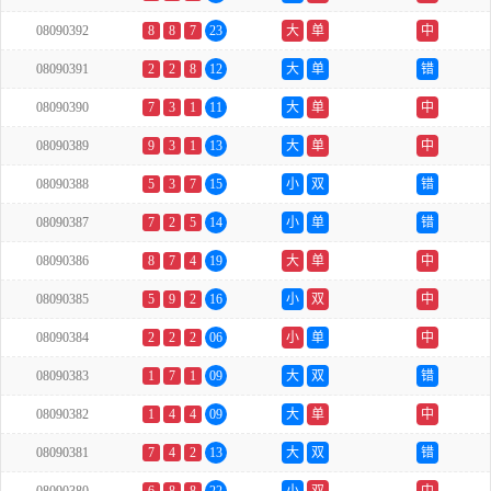
08090392
8
8
7
23
大
单
中
08090391
2
2
8
12
大
单
错
08090390
7
3
1
11
大
单
中
08090389
9
3
1
13
大
单
中
08090388
5
3
7
15
小
双
错
08090387
7
2
5
14
小
单
错
08090386
8
7
4
19
大
单
中
08090385
5
9
2
16
小
双
中
08090384
2
2
2
06
小
单
中
08090383
1
7
1
09
大
双
错
08090382
1
4
4
09
大
单
中
08090381
7
4
2
13
大
双
错