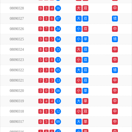
08090328
9
3
4
16
大
双
中
08090327
0
1
6
07
大
双
错
08090326
9
7
8
24
小
双
中
08090325
3
6
5
14
小
单
错
08090324
8
6
1
15
大
双
中
08090323
5
0
8
13
小
双
中
08090322
2
3
0
05
大
双
错
08090321
7
3
3
13
小
双
中
08090320
3
0
3
06
小
单
中
08090319
5
4
4
13
大
单
中
08090318
6
1
5
12
小
双
中
08090317
0
5
4
09
大
单
中