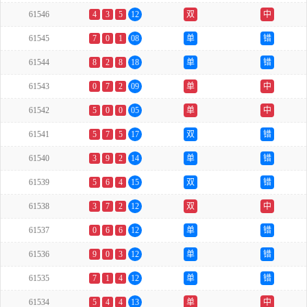
61546
4
3
5
12
双
中
61545
7
0
1
08
单
错
61544
8
2
8
18
单
错
61543
0
7
2
09
单
中
61542
5
0
0
05
单
中
61541
5
7
5
17
双
错
61540
3
9
2
14
单
错
61539
5
6
4
15
双
错
61538
3
7
2
12
双
中
61537
0
6
6
12
单
错
61536
9
0
3
12
单
错
61535
7
1
4
12
单
错
61534
5
4
4
13
单
中