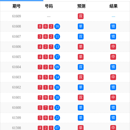
期号
号码
预测
结果
61609
---
双
---
61608
8
6
2
16
单
错
61607
3
6
2
11
双
错
61606
4
2
7
13
单
中
61605
4
5
8
17
单
中
61604
7
2
0
09
双
错
61603
9
5
0
14
双
中
61602
7
1
8
16
单
错
61601
7
9
0
16
双
中
61600
1
7
4
12
单
错
61599
5
9
8
22
单
错
61598
4
2
1
07
单
中