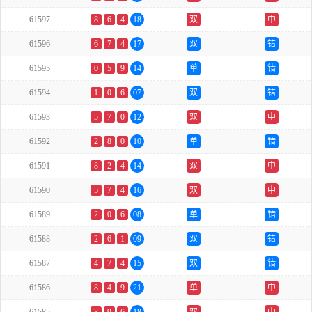
61597
8
6
4
18
双
中
61596
6
7
4
17
双
错
61595
0
5
9
14
单
错
61594
1
0
6
07
双
错
61593
5
7
0
12
双
中
61592
2
8
0
10
单
错
61591
8
2
4
14
双
中
61590
5
7
4
16
双
中
61589
2
0
6
08
单
错
61588
2
6
1
09
双
错
61587
4
7
4
15
双
错
61586
8
4
9
21
单
中