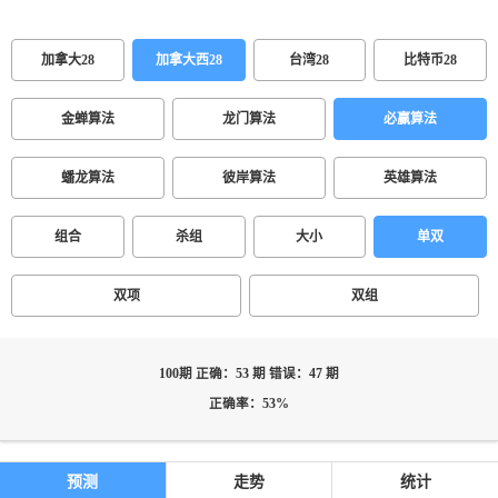
加拿大28
加拿大西28
台湾28
比特币28
金蝉算法
龙门算法
必赢算法
蟠龙算法
彼岸算法
英雄算法
组合
杀组
大小
单双
双项
双组
100期 正确：53 期 错误：47 期
正确率：53%
预测
走势
统计