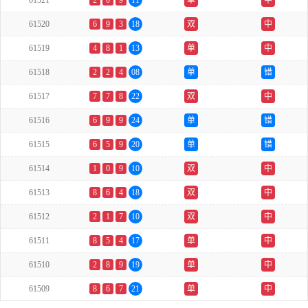
61521
2
0
9
11
单
中
61520
6
9
3
18
双
中
61519
4
8
1
13
单
中
61518
2
2
4
08
单
错
61517
7
7
8
22
双
中
61516
6
9
9
24
单
错
61515
6
5
9
20
单
错
61514
1
0
9
10
双
中
61513
8
6
4
18
双
中
61512
2
1
7
10
双
中
61511
8
5
4
17
单
中
61510
2
8
9
19
单
中
61509
8
6
7
21
单
中