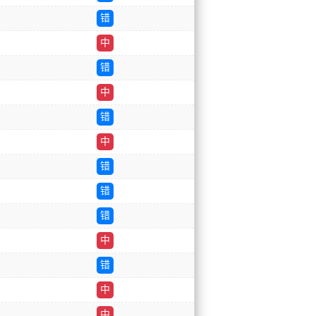
错
中
错
中
错
中
错
错
错
中
错
中
中