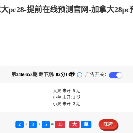
第
3466653
期 距下期:
02
分
13
秒
广告开关：
大双
未开:
5
期
小单
未开:
1
期
小双
未开:
2
期
2
+
8
+
5
=
15
-
大
单
咪牌