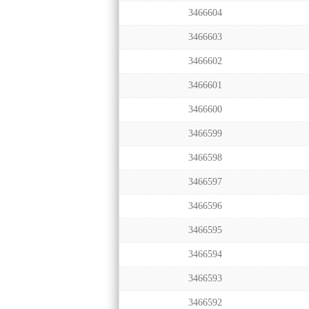
3466604
3466603
3466602
3466601
3466600
3466599
3466598
3466597
3466596
3466595
3466594
3466593
3466592