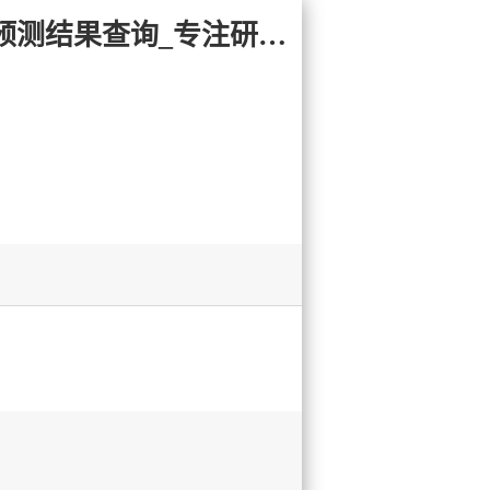
易记地址:28yc.com-加拿大pc28-提前在线预测官网-加拿大28pc预测结果查询_专注研究加拿大预测!