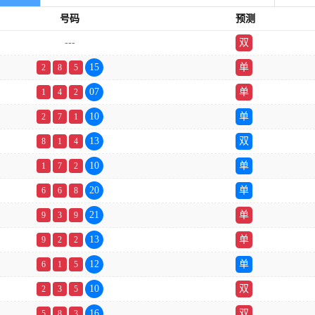
号码
预测
---
双
15
单
2
8
5
07
单
1
4
2
10
单
2
7
1
13
双
8
1
4
10
单
1
7
2
20
单
6
6
8
21
单
9
3
9
13
单
9
2
2
12
单
6
1
5
10
双
2
3
5
16
双
5
8
3