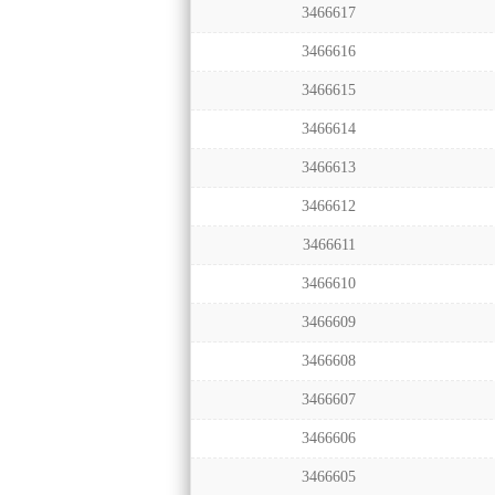
3466617
3466616
3466615
3466614
3466613
3466612
3466611
3466610
3466609
3466608
3466607
3466606
3466605