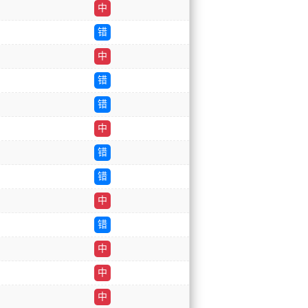
中
错
中
错
错
中
错
错
中
错
中
中
中