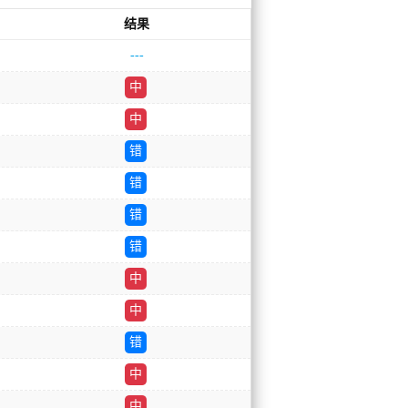
结果
---
中
中
错
错
错
错
中
中
错
中
中