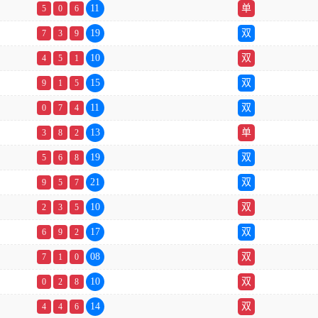
11
单
5
0
6
19
双
7
3
9
10
双
4
5
1
15
双
9
1
5
11
双
0
7
4
13
单
3
8
2
19
双
5
6
8
21
双
9
5
7
10
双
2
3
5
17
双
6
9
2
08
双
7
1
0
10
双
0
2
8
14
双
4
4
6