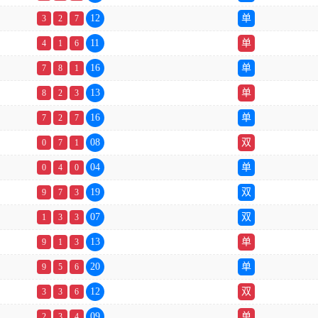
12
单
3
2
7
11
单
4
1
6
16
单
7
8
1
13
单
8
2
3
16
单
7
2
7
08
双
0
7
1
04
单
0
4
0
19
双
9
7
3
07
双
1
3
3
13
单
9
1
3
20
单
9
5
6
12
双
3
3
6
09
单
2
3
4