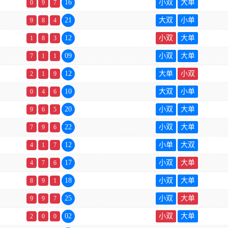
16
小双
大单
0
9
7
21
大双
小单
9
8
4
12
小双
大单
1
8
3
09
小双
大单
7
1
1
12
大单
小双
2
1
9
10
大双
小单
0
4
6
20
小双
大单
9
6
5
22
小双
大单
7
9
6
12
小单
大双
4
1
7
17
小双
大单
4
7
6
18
小双
大单
8
9
1
25
小双
大单
9
9
7
02
小双
大单
2
0
0