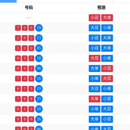
号码
预测
---
小双
大单
19
大双
小单
7
6
6
13
小双
大单
2
9
2
05
小双
大单
2
3
0
18
大双
小单
8
3
7
06
大单
小双
0
4
2
16
小单
大双
7
3
6
19
大双
小单
9
7
3
25
大单
小双
7
9
9
10
小单
大双
8
1
1
26
大单
小双
9
8
9
06
小单
大双
1
0
5