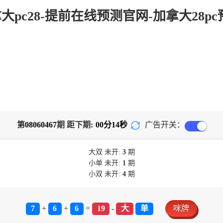
第
08060467
期 距下期:
00
分
14
秒
广告开关：
大双
未开:
3
期
小单
未开:
1
期
小双
未开:
4
期
7
+
6
+
6
=
19
-
大
单
咪牌