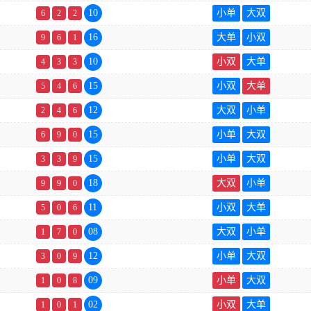
10
小单
大双
6
2
2
16
大单
小双
9
6
1
10
小双
大单
4
3
3
15
小双
大单
5
4
6
12
大双
小单
2
4
6
15
小单
大双
6
9
0
15
小单
大双
3
3
9
18
大双
小单
9
9
0
11
小双
大单
5
0
6
08
大双
小单
1
7
0
12
小单
大双
3
0
9
09
小单
大双
1
0
8
02
小双
大单
1
0
1