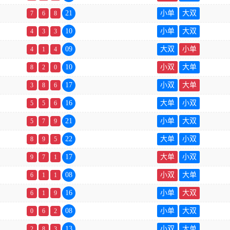
21
小单
大双
7
6
8
10
小单
大双
4
3
3
09
大双
小单
4
1
4
10
小双
大单
8
2
0
17
小双
大单
3
8
6
16
大单
小双
5
5
6
21
小单
大双
5
7
9
22
大单
小双
8
9
5
17
大单
小双
9
7
1
08
小双
大单
6
1
1
16
小单
大双
6
1
9
08
小单
大双
0
6
2
13
小双
大单
2
8
3