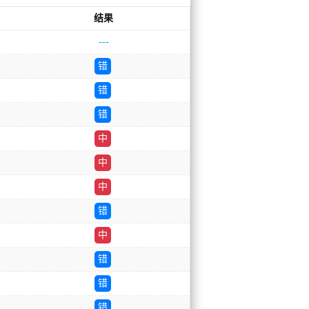
结果
---
错
错
错
中
中
中
错
中
错
错
错