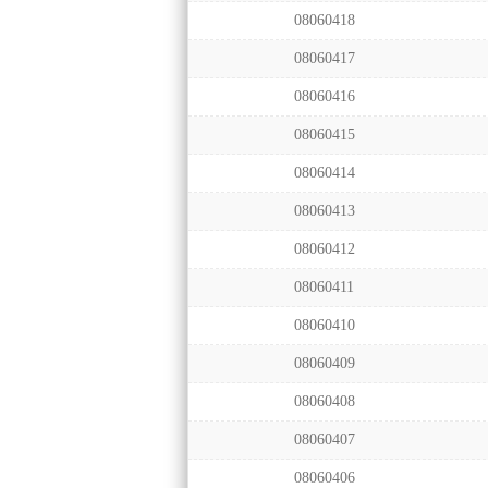
08060418
08060417
08060416
08060415
08060414
08060413
08060412
08060411
08060410
08060409
08060408
08060407
08060406